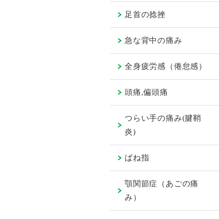
足首の捻挫
急な背中の痛み
全身疲労感（倦怠感）
頭痛,偏頭痛
つらい手の痛み(腱鞘
炎)
ばね指
顎関節症（あごの痛
み）