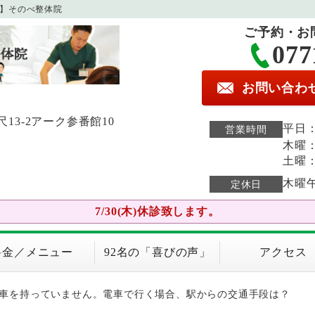
1】そのべ整体院
ご予約・お
077
お問い合わ
3-2アーク参番館10
平日：9
営業時間
木曜：9
土曜：9
木曜
定休日
7/30(木)休診致します。
料金／メニュー
92名の「喜びの声」
アクセス
；車を持っていません。電車で行く場合、駅からの交通手段は？