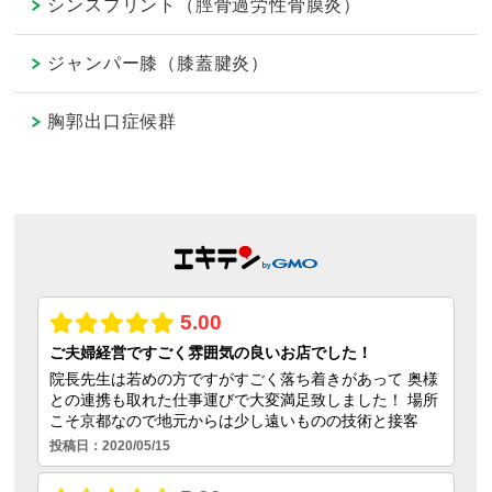
シンスプリント（脛骨過労性骨膜炎）
ジャンパー膝（膝蓋腱炎）
胸郭出口症候群