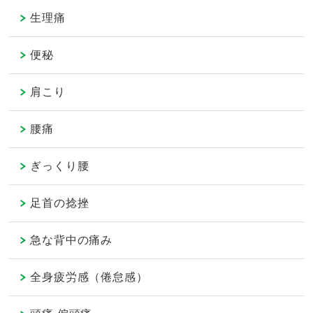
生理痛
便秘
肩こり
腰痛
ぎっくり腰
足首の捻挫
急な背中の痛み
全身疲労感（倦怠感）