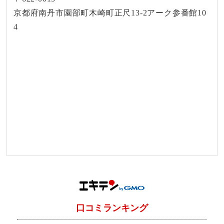
京都府南丹市園部町木崎町正尺13-2アーク参番館10
4