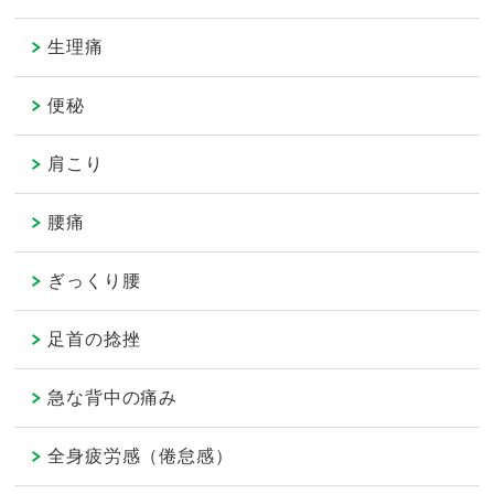
生理痛
便秘
肩こり
腰痛
ぎっくり腰
足首の捻挫
急な背中の痛み
全身疲労感（倦怠感）