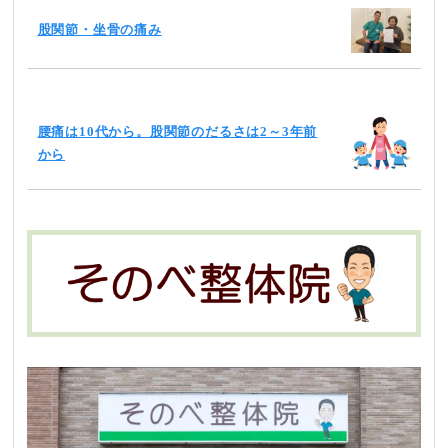
股関節・坐骨の痛み
腰痛は10代から。股関節のだるさは2～3年前
から